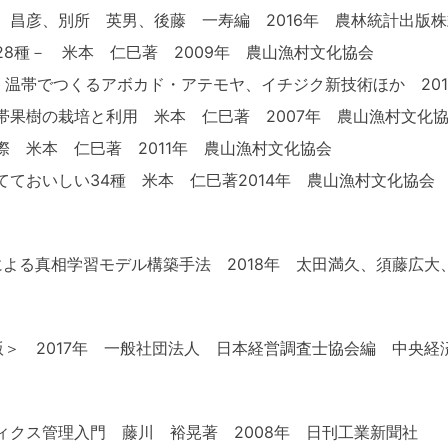
昌彦、別所 英男、後藤 一寿編 2016年 農林統計出版
8種－ 米本 仁巳著 2009年 農山漁村文化協会
、温帯でつくるアボカド・アテモヤ、イチジク新技術ほか 2016年 
果樹の栽培と利用 米本 仁巳著 2007年 農山漁村文化
 米本 仁巳著 2011年 農山漁村文化協会
ておいしい34種 米本 仁巳著2014年 農山漁村文化協会
Kerasによる真相学習モデル構築手法 2018年 太田満久、須藤
＞ 2017年 一般社団法人 日本経営調査士協会編 中央経
クス管理入門 藤川 裕晃著 2008年 日刊工業新聞社