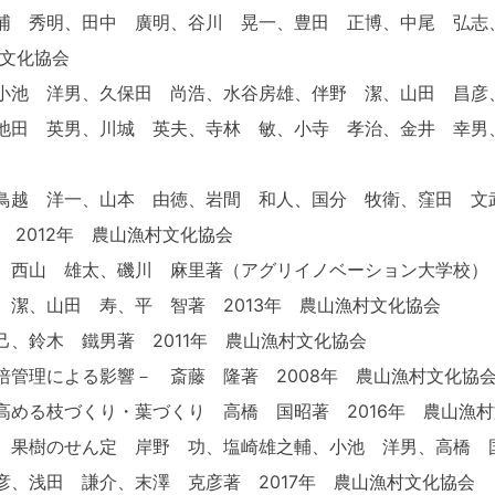
浦 秀明、田中 廣明、谷川 晃一、豊田 正博、中尾 弘志
村文化協会
小池 洋男、久保田 尚浩、水谷房雄、伴野 潔、山田 昌彦、
池田 英男、川城 英夫、寺林 敏、小寺 孝治、金井 幸男、
鳥越 洋一、山本 由徳、岩間 和人、国分 牧衛、窪田 文武
 2012年 農山漁村文化協会
、西山 雄太、磯川 麻里著（アグリイノベーション大学校） 
潔、山田 寿、平 智著 2013年 農山漁村文化協会
、鈴木 鐵男著 2011年 農山漁村文化協会
管理による影響－ 斎藤 隆著 2008年 農山漁村文化協
める枝づくり・葉づくり 高橋 国昭著 2016年 農山漁
 果樹のせん定 岸野 功、塩崎雄之輔、小池 洋男、高橋 
、浅田 謙介、末澤 克彦著 2017年 農山漁村文化協会