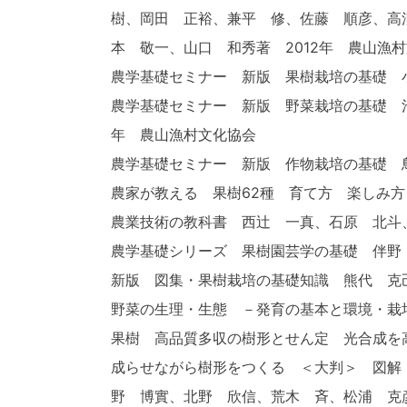
樹、岡田 正裕、兼平 修、佐藤 順彦、高
本 敬一、山口 和秀著 2012年 農山漁
農学基礎セミナー 新版 果樹栽培の基礎 
農学基礎セミナー 新版 野菜栽培の基礎 
年 農山漁村文化協会
農学基礎セミナー 新版 作物栽培の基礎 
農家が教える 果樹62種 育て方 楽しみ方
農業技術の教科書 西辻 一真、石原 北斗
農学基礎シリーズ 果樹園芸学の基礎 伴野 
新版 図集・果樹栽培の基礎知識 熊代 克己
野菜の生理・生態 －発育の基本と環境・栽培
果樹 高品質多収の樹形とせん定 光合成を高
成らせながら樹形をつくる ＜大判＞ 図解
野 博實、北野 欣信、荒木 斉、松浦 克彦